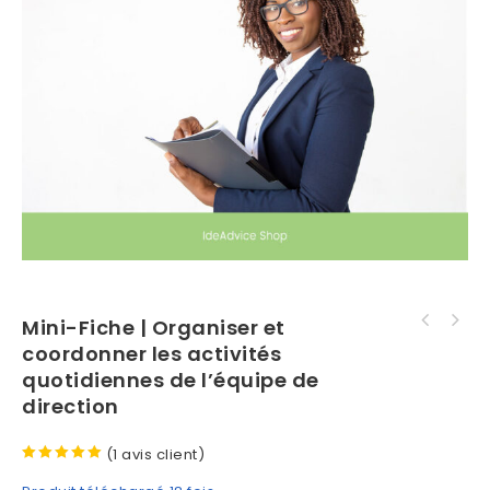
Mini-Fiche | Organiser et
Lettre de motivation | Entrée en formation
coordonner les activités
Mini-Fiche | Optimiser les processus
Assistant commercial
administratifs
quotidiennes de l’équipe de
direction
(
1
avis client)
5.00
sur 5