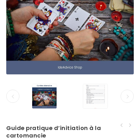
Guide pratique d’initiation à la
Guide pratique d'initiation à la
Dossier Professionnel Mécanicien de
lithothérapie
cartomancie
maintenance automobile