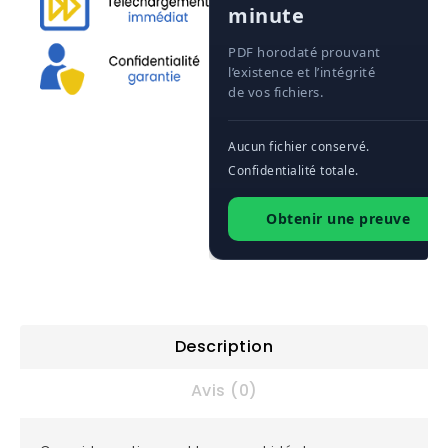
minute
PDF horodaté prouvant
l’existence et l’intégrité
de vos fichiers.
Aucun fichier conservé.
Confidentialité totale.
Obtenir une preuve
Description
Avis (0)